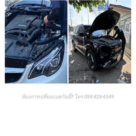
ต้องการเปลี่ยนแบตวันนี้? โทร 094-826-6549