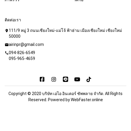
ติดต่อเรา
111/9 หมู่ 3 ถนนเชียงใหม่-แม่โจ้ ฟ้าฮ่าม เมืองเชียงใหม่ เชียงใหม่
location_on
50000
airinpr@gmail.com
mail
094-826-6549
call
095-965-4659
Copyright © 2020 บริษัท เอไอ อินเตอร์ ซัพพลาย จำกัด. All Rights
Reserved. Powered by
WebFaster.online