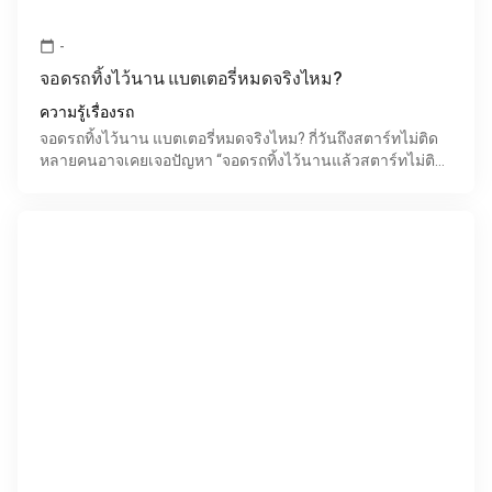
-
calendar_today
จอดรถทิ้งไว้นาน แบตเตอรี่หมดจริงไหม?
ความรู้เรื่องรถ
จอดรถทิ้งไว้นาน แบตเตอรี่หมดจริงไหม? กี่วันถึงสตาร์ทไม่ติด
หลายคนอาจเคยเจอปัญหา “จอดรถทิ้งไว้นานแล้วสตาร์ทไม่ติด”
โดยเฉพาะช่วงทำงานที่บ้าน เดินทางต่างจังหวัด หรื