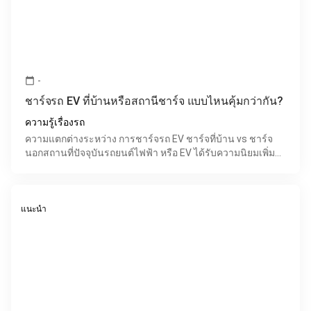
-
calendar_today
ชาร์จรถ EV ที่บ้านหรือสถานีชาร์จ แบบไหนคุ้มกว่ากัน?
ความรู้เรื่องรถ
ความแตกต่างระหว่าง การชาร์จรถ EV ชาร์จที่บ้าน vs ชาร์จ
นอกสถานที่ปัจจุบันรถยนต์ไฟฟ้า หรือ EV ได้รับความนิยมเพิ่ม
ขึ้นอย่างต่อเนื่องในประเทศไทย เพราะช่วยลดค่าใช้จ่
แนะนำ