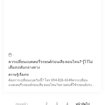
-
calendar_today
ควรเปลี่ยนแบตเตอรี่รถยนต์ก่อนเสีย ตอนไหน? รู้ไว้ไม่
เสี่ยงรถดับกลางทาง
ความรู้เรื่องรถ
ต้องการเปลี่ยนแบตวันนี้? โทร 094-826-6549ควรเปลี่ยน
แบตเตอรี่รถยนต์ก่อนเสีย ตอนไหน?หลายคนที่ใช้รถยนต์ประจำ
อาจเคยเจอปัญหารถสตาร์ทไม่ติดเพราะแบตหมด จนทำให้เสีย
เวล
1
2
3
4
ก่อนหน้า
หน้าถัดไป