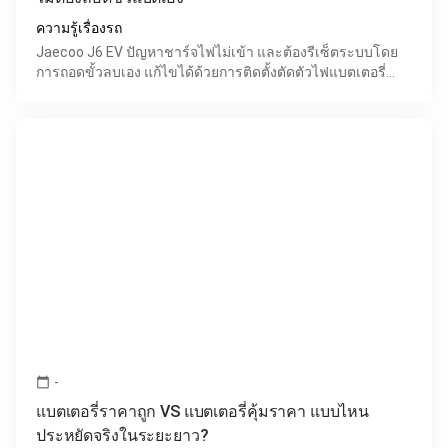
ความรู้เรื่องรถ
Jaecoo J6 EV ปัญหาชาร์จไฟไม่เข้า และต้องรีเซ็ตระบบโดย
การถอดขั้วลบเอง แก้ไขได้ด้วยการติดตั้งตัดตัวไฟแบตเตอรี่
12Vปัจจุบันรถ EV อย่าง Jaecoo J6 เริ่มได้รับความนิย
-
calendar_today
แบตเตอรี่ราคาถูก VS แบตเตอรี่คุ้มราคา แบบไหน
ประหยัดจริงในระยะยาว?