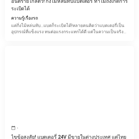
อันตรายใกล้ตัว! กิ่งไม้หล่นทับแบตเตอรี่ ทำไมถึงเกิดการ
ระเบิดได้
ความรู้เรื่องรถ
แค่กิ่งไม้หล่นทับ...แบตก็ระเบิดได้!หลายคนคิดว่าแบตเตอรี่เป็น
อุปกรณ์ที่แข็งแรง ทนต่อแรงกระแทกได้ดี แต่ในความเป็นจริง
หากแบตเตอรี่ได้รับแรงกระแทกอย่างรุนแรงจากวัต
-
calendar_today
ไขข้อสงสัย! แบตเตอรี่ 24V มีขายในต่างประเทศ แต่ไทย