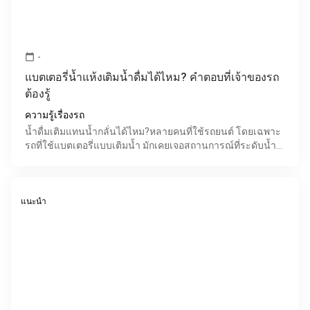
-
calendar_today
แบตเตอรี่น้ำแห้งเติมน้ำดื่มได้ไหม? คำตอบที่เจ้าของรถ
ต้องรู้
ความรู้เรื่องรถ
น้ำดื่มเติมแทนน้ำกลั่นได้ไหม?หลายคนที่ใช้รถยนต์ โดยเฉพาะ
รถที่ใช้แบตเตอรี่แบบเติมน้ำ มักเคยเจอสถานการณ์ที่ระดับน้ำ
ในแบตเตอรี่ลดลง และไม่มีน้ำกลั่นอยู่ใกล้ตัว จึง
แนะนำ