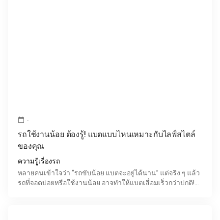
-
calendar_today
รถใช้งานน้อย ต้องรู้! แบตแบบไหนเหมาะกับไลฟ์สไตล์
ของคุณ
ความรู้เรื่องรถ
หลายคนเข้าใจว่า “รถขับน้อย แบตจะอยู่ได้นาน” แต่จริง ๆ แล้ว
รถที่จอดบ่อยหรือใช้งานน้อย อาจทำให้แบตเสื่อมเร็วกว่าปกติ!
เพราะเมื่อรถไม่ถูกสตาร์ท ระบบไฟในรถยังคงดึงไ