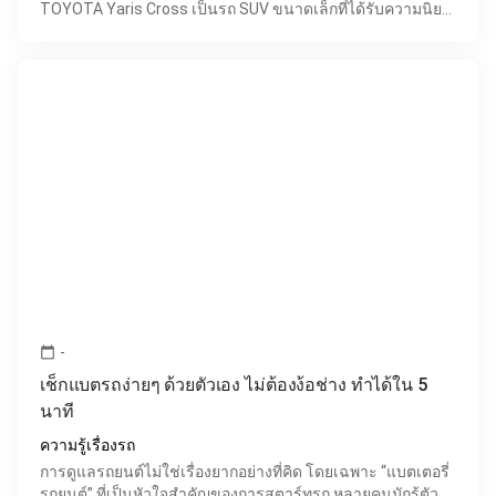
TOYOTA Yaris Cross เป็นรถ SUV ขนาดเล็กที่ได้รับความนิยม
อย่างมากในช่วงปี 2023-2026 ด้วยดีไซน์ทันสมัย ประหยัด
น้ำมัน
-
calendar_today
เช็กแบตรถง่ายๆ ด้วยตัวเอง ไม่ต้องง้อช่าง ทำได้ใน 5
นาที
ความรู้เรื่องรถ
การดูแลรถยนต์ไม่ใช่เรื่องยากอย่างที่คิด โดยเฉพาะ “แบตเตอรี่
รถยนต์” ที่เป็นหัวใจสำคัญของการสตาร์ทรถ หลายคนมักรู้ตัวอีก