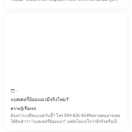
ทีตอนแบตหมดกลางทาง ซึ่งสร้างความไม่สะดวกและ
-
calendar_today
แบตเตอรี่ย้อมแมวมีจริงไหม?
ความรู้เรื่องรถ
ต้องการเปลี่ยนแบตวันนี้? โทร 094-826-6549หลายคนอาจเคย
ได้ยินคำว่า “แบตเตอรี่ย้อมแมว” แต่ยังไม่แน่ใจว่ามีจริงหรือเป็น
แค่คำพูดกันเล่นๆ ในความเป็นจริงแล้ว ปัญหานี้เ