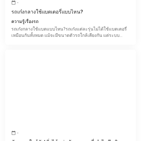
-
calendar_today
รถเก๋งกลางใช้แบตเตอรี่แบบไหน?
ความรู้เรื่องรถ
รถเก๋งกลางใช้แบตแบบไหน?รถเก๋งแต่ละรุ่นไม่ได้ใช้แบตเตอรี่
เหมือนกันทั้งหมด แม้จะมีขนาดตัวรถใกล้เคียงกัน แต่ระบบ
ไฟฟ้า อุปกรณ์อำนวยความสะดวก และเทคโนโลยีภายในรถ
ทำใ
-
calendar_today