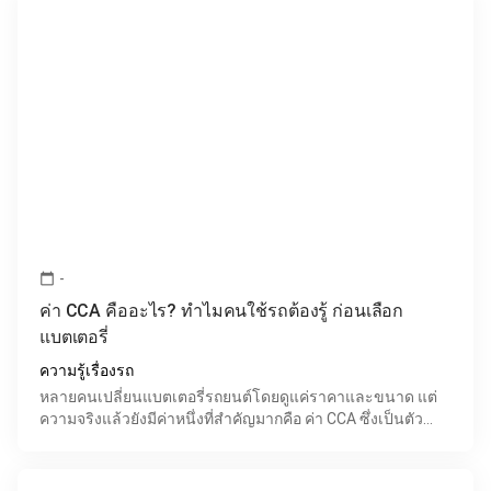
-
calendar_today
ค่า CCA คืออะไร? ทำไมคนใช้รถต้องรู้ ก่อนเลือก
แบตเตอรี่
ความรู้เรื่องรถ
หลายคนเปลี่ยนแบตเตอรี่รถยนต์โดยดูแค่ราคาและขนาด แต่
ความจริงแล้วยังมีค่าหนึ่งที่สำคัญมากคือ ค่า CCA ซึ่งเป็นตัว
กำหนดว่ารถของคุณจะ “สตาร์ทง่ายหรือไม่” โดยเฉพาะเมื