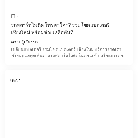
-
calendar_today
รถสตาร์ทไม่ติด โทรหาใคร? รวมโชคแบตเตอรี่
เชียงใหม่ พร้อมช่วยเหลือทันที
ความรู้เรื่องรถ
เปลี่ยนแบตเตอรี่ รวมโชคแบตเตอรี่ เชียงใหม่ บริการรวดเร็ว
พร้อมดูแลทุกเส้นทางรถสตาร์ทไม่ติดในตอนเช้า หรือแบตเตอรี่
หมดกลางทาง เป็นปัญหาที่สร้างความกังวลให้กับผู้ใ
แนะนำ