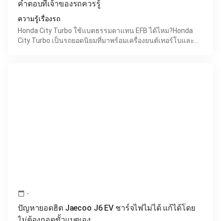
คำตอบที่เจ้าของรถควรรู้
ความรู้เรื่องรถ
Honda City Turbo ใช้แบตธรรมดาแทน EFB ได้ไหม?Honda
City Turbo เป็นรถยอดนิยมที่มาพร้อมเครื่องยนต์เทอร์โบและ
ระบบ Idling Stop หรือระบบดับเครื่องยนต์อัตโนมัติขณะจอดต
-
calendar_today
ปัญหายอดฮิต Jaecoo J6 EV ชาร์จไฟไม่ได้ แก้ได้โดย
ไม่ต้องถอดขั้วแบตเอง