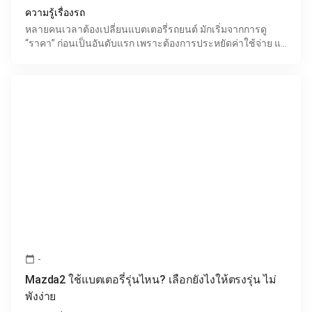
ความรู้เรื่องรถ
หลายคนเวลาต้องเปลี่ยนแบตเตอรี่รถยนต์ มักเริ่มจากการดู
“ราคา” ก่อนเป็นอันดับแรก เพราะต้องการประหยัดค่าใช้จ่าย แต่
ในความจริงแล้ว แบตเตอรี่ที่ราคาถูกที่สุด อาจไม่ใ
-
calendar_today
Mazda2 ใช้แบตเตอรี่รุ่นไหน? เลือกยังไงให้ตรงรุ่น ไม่
พังง่าย