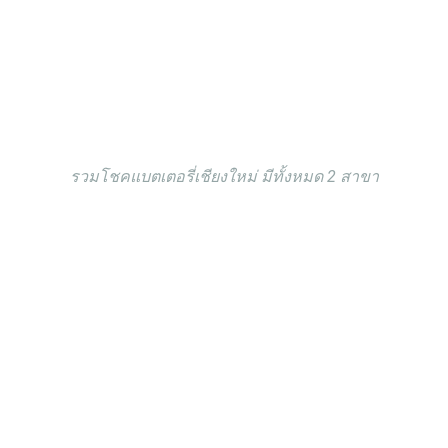
รวมโชคแบตเตอรี่เชียงใหม่ มีทั้งหมด 2 สาขา