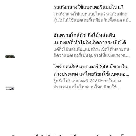
รถเก๋งกลางใช้แบตเตอรี่แบบไหน?
รถเก๋งกลางใช้แบตแบบไหน?รถเก๋งแต่ละ
รุ่นไม่ได้ใช้แบตเตอรี่เหมือนกันทั้งหมด แม้
จะมีขนาดตัวรถใกล้เคียงกัน แต่ระบบไฟฟ้า
อุปกรณ์อำนวยความสะดวก และ
อันตรายใกล้ตัว! กิ่งไม้หล่นทับ
เทคโนโลยีภายในรถ ทำใ
แบตเตอรี่ ทำไมถึงเกิดการระเบิดได้
แค่กิ่งไม้หล่นทับ...แบตก็ระเบิดได้!หลายคน
คิดว่าแบตเตอรี่เป็นอุปกรณ์ที่แข็งแรง ทน
ต่อแรงกระแทกได้ดี แต่ในความเป็นจริง
ไขข้อสงสัย! แบตเตอรี่ 24V มีขายใน
หากแบตเตอรี่ได้รับแรงกระแทกอย่าง
รุนแรงจากวัต
ต่างประเทศ แต่ไทยนิยมใช้แบตเตอรี่
12V ต่อเป็น 24V
รู้หรือไม่? แบตเตอรี่ 24V มีขายในต่าง
ประเทศ แต่ในไทยส่วนใหญ่นิยมใช้
แบตเตอรี่ 12V จำนวน 2 ลูก ต่อเป็นระบบ
24Vหลายคนที่ค้นหาข้อมูลเกี่ยวกับระบบไฟ
24V อาจเคยสงสัยว