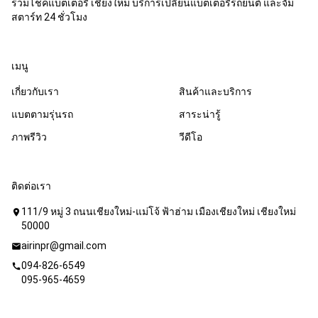
รวมโชคแบตเตอรี่ เชียงใหม่ บริการเปลี่ยนแบตเตอรี่รถยนต์ และจั๊ม
สตาร์ท 24 ชั่วโมง
เมนู
เกี่ยวกับเรา
สินค้าและบริการ
แบตตามรุ่นรถ
สาระน่ารู้
ภาพรีวิว
วีดีโอ
ติดต่อเรา
111/9 หมู่ 3 ถนนเชียงใหม่-แม่โจ้ ฟ้าฮ่าม เมืองเชียงใหม่ เชียงใหม่
location_on
50000
airinpr@gmail.com
mail
094-826-6549
call
095-965-4659