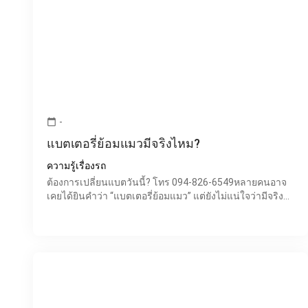
-
calendar_today
แบตเตอรี่ย้อมแมวมีจริงไหม?
ความรู้เรื่องรถ
ต้องการเปลี่ยนแบตวันนี้? โทร 094-826-6549หลายคนอาจ
เคยได้ยินคำว่า “แบตเตอรี่ย้อมแมว” แต่ยังไม่แน่ใจว่ามีจริง
หรือเป็นแค่คำพูดกันเล่นๆ ในความเป็นจริงแล้ว ปัญหานี้เ