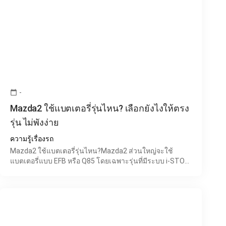
-
calendar_today
Mazda2 ใช้แบตเตอรี่รุ่นไหน? เลือกยังไงให้ตรง
รุ่น ไม่พังง่าย
ความรู้เรื่องรถ
Mazda2 ใช้แบตเตอรี่รุ่นไหน?Mazda2 ส่วนใหญ่จะใช้
แบตเตอรี่แบบ EFB หรือ Q85 โดยเฉพาะรุ่นที่มีระบบ i-STOP
เพราะระบบนี้ต้องใช้แบตเตอรี่ที่รองรับการสตาร์ทเครื่องบ่อ
ยก