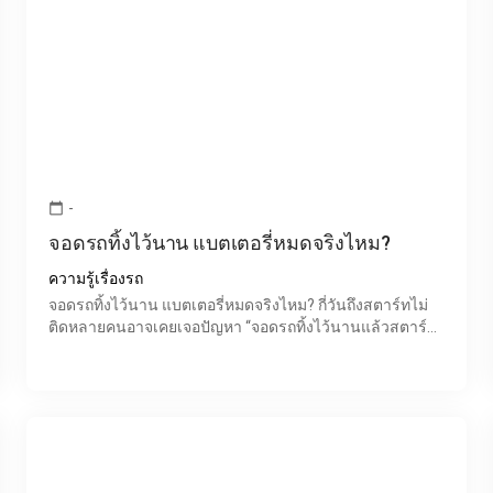
-
calendar_today
จอดรถทิ้งไว้นาน แบตเตอรี่หมดจริงไหม?
ความรู้เรื่องรถ
จอดรถทิ้งไว้นาน แบตเตอรี่หมดจริงไหม? กี่วันถึงสตาร์ทไม่
ติดหลายคนอาจเคยเจอปัญหา “จอดรถทิ้งไว้นานแล้วสตาร์ท
ไม่ติด” โดยเฉพาะช่วงทำงานที่บ้าน เดินทางต่างจังหวัด หรื