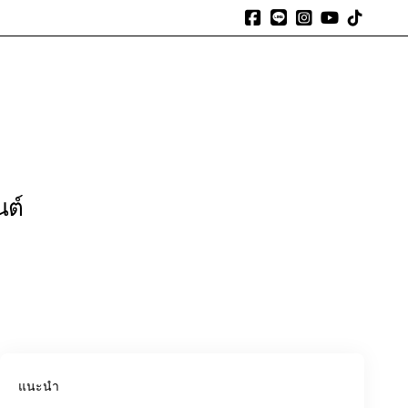
expand_more
expand_more
expand_more
ร
แบตตามรุ่นรถ
สาระน่ารู้
รีวิวจากลูกค้า
ติดต่อเรา
นต์
แนะนำ