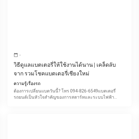
-
calendar_today
วิธีดูแลแบตเตอรี่ให้ใช้งานได้นาน | เคล็ดลับ
จาก รวมโชคแบตเตอรี่เชียงใหม่
ความรู้เรื่องรถ
ต้องการเปลี่ยนแบตวันนี้? โทร 094-826-6549แบตเตอรี่
รถยนต์เป็นหัวใจสำคัญของการสตาร์ทและระบบไฟฟ้า
ทั้งหมด หากดูแลไม่ถูกวิธี อาจทำให้เกิดปัญหาสตาร์ทไม่ติด
โดยไม่ทันตั