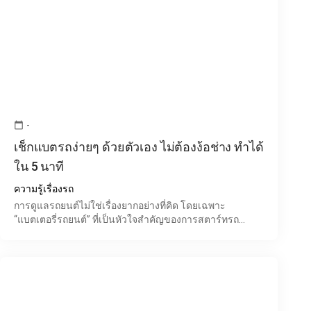
-
calendar_today
เช็กแบตรถง่ายๆ ด้วยตัวเอง ไม่ต้องง้อช่าง ทำได้
ใน 5 นาที
ความรู้เรื่องรถ
การดูแลรถยนต์ไม่ใช่เรื่องยากอย่างที่คิด โดยเฉพาะ
“แบตเตอรี่รถยนต์” ที่เป็นหัวใจสำคัญของการสตาร์ทรถ
หลายคนมักรู้ตัวอีกทีตอนแบตหมดกลางทาง ซึ่งสร้างความไม่
สะดวกและ