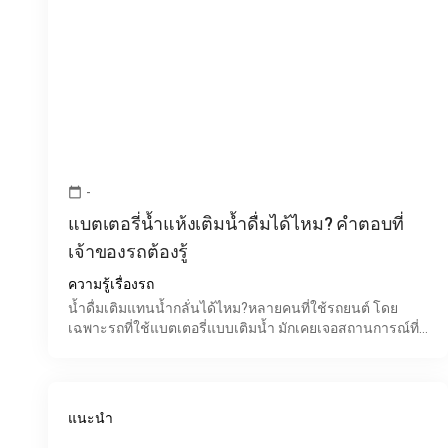
-
calendar_today
แบตเตอรี่น้ำแห้งเติมน้ำดื่มได้ไหม? คำตอบที่
เจ้าของรถต้องรู้
ความรู้เรื่องรถ
น้ำดื่มเติมแทนน้ำกลั่นได้ไหม?หลายคนที่ใช้รถยนต์ โดย
เฉพาะรถที่ใช้แบตเตอรี่แบบเติมน้ำ มักเคยเจอสถานการณ์ที่
ระดับน้ำในแบตเตอรี่ลดลง และไม่มีน้ำกลั่นอยู่ใกล้ตัว จึง
แนะนำ