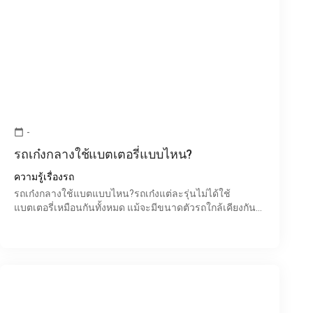
-
calendar_today
รถเก๋งกลางใช้แบตเตอรี่แบบไหน?
ความรู้เรื่องรถ
รถเก๋งกลางใช้แบตแบบไหน?รถเก๋งแต่ละรุ่นไม่ได้ใช้
แบตเตอรี่เหมือนกันทั้งหมด แม้จะมีขนาดตัวรถใกล้เคียงกัน
แต่ระบบไฟฟ้า อุปกรณ์อำนวยความสะดวก และเทคโนโลยี
ภายในรถ ทำใ