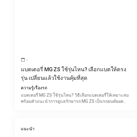
-
calendar_today
แบตเตอรี่ MG ZS ใช้รุ่นไหน? เลือกแบตให้ตรง
รุ่น เปลี่ยนแล้วใช้งานคุ้มที่สุด
ความรู้เรื่องรถ
แบตเตอรี่ MG ZS ใช้รุ่นไหน? วิธีเลือกแบตเตอรี่ให้เหมาะสม
พร้อมคำแนะนำการดูแลรักษารถ MG ZS เป็นรถยนต์ยอด
นิยมที่ได้รับความนิยมในประเทศไทย ด้วยดีไซน์ทันสมัย
ระบบคว
แนะนำ