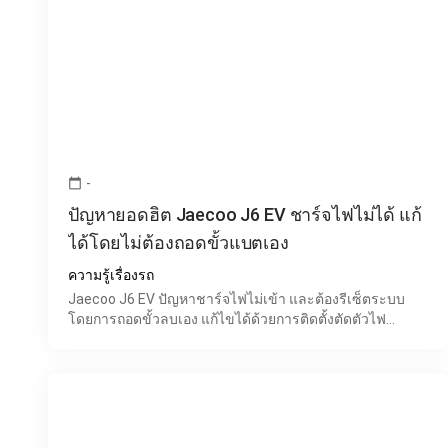
-
calendar_today
ปัญหายอดฮิต Jaecoo J6 EV ชาร์จไฟไม่ได้ แก้
ได้โดยไม่ต้องถอดขั้วแบตเอง
ความรู้เรื่องรถ
Jaecoo J6 EV ปัญหาชาร์จไฟไม่เข้า และต้องรีเซ็ตระบบ
โดยการถอดขั้วลบเอง แก้ไขได้ด้วยการติดตั้งตัดตัวไฟ
แบตเตอรี่ 12Vปัจจุบันรถ EV อย่าง Jaecoo J6 เริ่มได้รับ
ความนิย