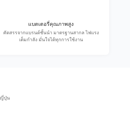
แบตเตอรี่คุณภาพสูง
คัดสรรจากแบรนด์ชั้นนำ มาตรฐานสากล ไฟแรง
เต็มกำลัง มั่นใจได้ทุกการใช้งาน
่ปุ่น