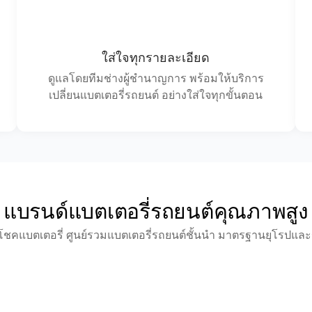
ใส่ใจทุกรายละเอียด
ดูแลโดยทีมช่างผู้ชำนาญการ พร้อมให้บริการ
เปลี่ยนแบตเตอรี่รถยนต์ อย่างใส่ใจทุกขั้นตอน
แบรนด์แบตเตอรี่รถยนต์คุณภาพสูง
ชคแบตเตอรี่ ศูนย์รวมแบตเตอรี่รถยนต์ชั้นนำ มาตรฐานยุโรปและญี