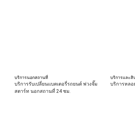
บริการนอกสถานที่
บริการและสินค
บริการรับเปลี่ยนแบตเตอรี่รถยนต์ พ่วงจั๊ม
บริการหลอม
สตาร์ท นอกสถานที่ 24 ชม.