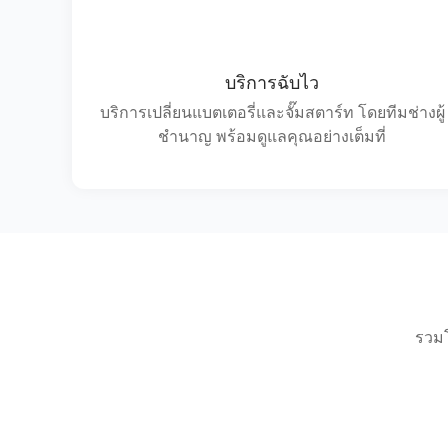
บริการฉับไว
บริการเปลี่ยนแบตเตอรี่และจั๊มสตาร์ท โดยทีมช่างผู้
ชำนาญ พร้อมดูแลคุณอย่างเต็มที่
รวมโ