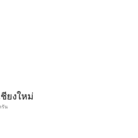
ชียงใหม่
ครัน