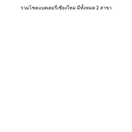
รวมโชคแบตเตอรี่เชียงใหม่ มีทั้งหมด 2 สาขา