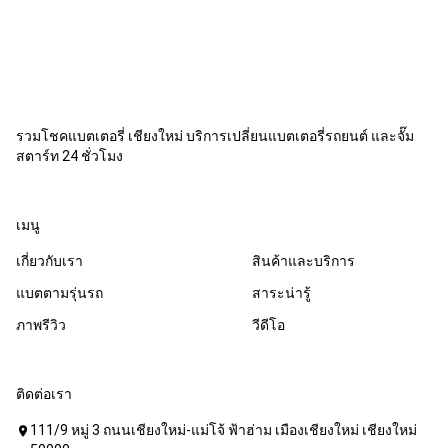
รวมโชคแบตเตอรี่ เชียงใหม่ บริการเปลี่ยนแบตเตอรี่รถยนต์ และจั๊ม
สตาร์ท 24 ชั่วโมง
เมนู
เกี่ยวกับเรา
สินค้าและบริการ
แบตตามรุ่นรถ
สาระน่ารู้
ภาพรีวิว
วีดีโอ
ติดต่อเรา
111/9 หมู่ 3 ถนนเชียงใหม่-แม่โจ้ ฟ้าฮ่าม เมืองเชียงใหม่ เชียงใหม่
location_on