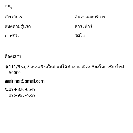
เมนู
เกี่ยวกับเรา
สินค้าและบริการ
แบตตามรุ่นรถ
สาระน่ารู้
ภาพรีวิว
วีดีโอ
ติดต่อเรา
111/9 หมู่ 3 ถนนเชียงใหม่-แม่โจ้ ฟ้าฮ่าม เมืองเชียงใหม่ เชียงใหม่
location_on
50000
airinpr@gmail.com
mail
094-826-6549
call
095-965-4659
Copyright © 2020 บริษัท เอไอ อินเตอร์ ซัพพลาย จำกัด. All Rights