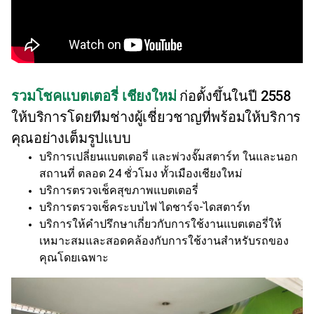
รวมโชคแบตเตอรี่ เชียงใหม่
ก่อตั้งขึ้นในปี 2558
ให้บริการโดยทีมช่างผู้เชี่ยวชาญที่พร้อมให้บริการ
คุณอย่างเต็มรูปแบบ
บริการเปลี่ยนแบตเตอรี่ และพ่วงจั๊มสตาร์ท ในและนอก
สถานที่ ตลอด 24 ชั่วโมง ทั้วเมืองเชียงใหม่
บริการตรวจเช็คสุขภาพแบตเตอรี่
บริการตรวจเช็คระบบไฟ ไดชาร์จ-ไดสตาร์ท
บริการให้คำปรึกษาเกี่ยวกับการใช้งานแบตเตอรี่ให้
เหมาะสมและสอดคล้องกับการใช้งานสำหรับรถของ
คุณโดยเฉพาะ