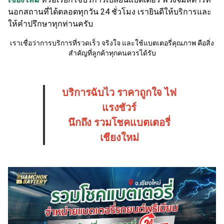
นอกสถานที่ได้ตลอดทุกวัน 24 ชั่วโมง เรายินดีให้บริการและ
ให้คำปรึกษาทุกท่านครับ
เราเชื่อว่าการบริการที่รวดเร็ว จริงใจ และใช้แบตเตอรี่คุณภาพ คือสิ่ง
สำคัญที่ลูกค้าทุกคนควรได้รับ
บริการฉับไว ราคาถูกใจ ไฟ
แรงชัวร์
นึกถึง รวมโชคแบตเตอรี่
เชียงใหม่