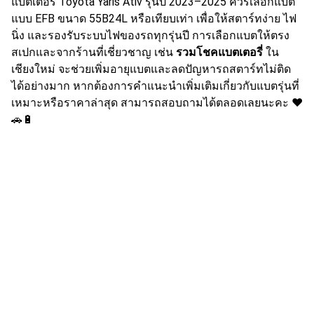
แบตเตอรี่ Toyota Yaris Ativ รุ่นปี 2023–2025 ควรเลือกแบต
แบบ EFB ขนาด 55B24L หรือเทียบเท่า เพื่อให้สตาร์ทง่าย ไฟ
นิ่ง และรองรับระบบไฟของรถทุกรุ่นปี การเลือกแบตให้ตรง
สเปกและจากร้านที่เชี่ยวชาญ เช่น
รวมโชคแบตเตอรี่
ใน
เชียงใหม่ จะช่วยเพิ่มอายุแบตและลดปัญหารถสตาร์ทไม่ติด
ได้อย่างมาก หากต้องการคำแนะนำเพิ่มเติมเกี่ยวกับแบตรุ่นที่
เหมาะหรือราคาล่าสุด สามารถสอบถามได้ตลอดเลยนะคะ ❤️
🚗🔋