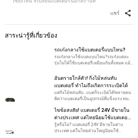
เชียงใหม่ #เปลี่ยนแบตเตอรี่นอกสถานที่
share
แชร์
สาระน่ารู้ที่เกี่ยวข้อง
รถเก๋งกลางใช้แบตเตอรี่แบบไหน?
รถเก๋งกลางใช้แบตแบบไหน?รถเก๋งแต่ละ
รุ่นไม่ได้ใช้แบตเตอรี่เหมือนกันทั้งหมด แม้
จะมีขนาดตัวรถใกล้เคียงกัน แต่ระบบไฟฟ้า
อุปกรณ์อำนวยความสะดวก และ
อันตรายใกล้ตัว! กิ่งไม้หล่นทับ
เทคโนโลยีภายในรถ ทำใ
แบตเตอรี่ ทำไมถึงเกิดการระเบิดได้
แค่กิ่งไม้หล่นทับ...แบตก็ระเบิดได้!หลายคน
คิดว่าแบตเตอรี่เป็นอุปกรณ์ที่แข็งแรง ทน
ต่อแรงกระแทกได้ดี แต่ในความเป็นจริง
ไขข้อสงสัย! แบตเตอรี่ 24V มีขายใน
หากแบตเตอรี่ได้รับแรงกระแทกอย่าง
รุนแรงจากวัต
ต่างประเทศ แต่ไทยนิยมใช้แบตเตอรี่
12V ต่อเป็น 24V
รู้หรือไม่? แบตเตอรี่ 24V มีขายในต่าง
ประเทศ แต่ในไทยส่วนใหญ่นิยมใช้
แบตเตอรี่ 12V จำนวน 2 ลูก ต่อเป็นระบบ