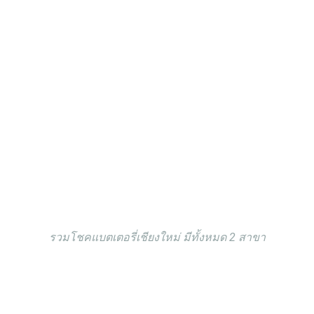
รวมโชคแบตเตอรี่เชียงใหม่ มีทั้งหมด 2 สาขา