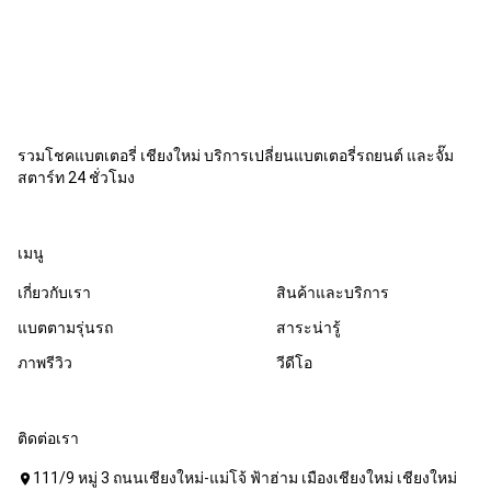
24Vหลายคนที่ค้นหาข้อมูลเกี่ยวกับระบบไฟ
24V อาจเคยสงสัยว
รวมโชคแบตเตอรี่ เชียงใหม่ บริการเปลี่ยนแบตเตอรี่รถยนต์ และจั๊ม
สตาร์ท 24 ชั่วโมง
เมนู
เกี่ยวกับเรา
สินค้าและบริการ
แบตตามรุ่นรถ
สาระน่ารู้
ภาพรีวิว
วีดีโอ
ติดต่อเรา
111/9 หมู่ 3 ถนนเชียงใหม่-แม่โจ้ ฟ้าฮ่าม เมืองเชียงใหม่ เชียงใหม่
location_on